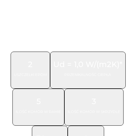
2
Ud = 1,0 W/(m2K)*
USZCZELKI EPDM
PRZENIKALNOŚĆ CIEPŁA
IGLO ENERGY
5
3
ILOŚĆ KOMÓR W RAMIE
ILOŚĆ KOMÓR W SKRZYDLE